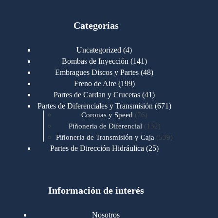
Categorías
4
Uncategorized
4
productos
141
Bombas de Inyección
141
productos
48
Embragues Discos y Partes
48
productos
199
Freno de Aire
199
productos
41
Partes de Cardan y Crucetas
41
productos
671
Partes de Diferenciales y Transmisión
671
76
productos
Coronas y Speed
76
productos
132
Piñoneria de Diferencial
132
productos
539
Piñoneria de Transmisión y Caja
539
productos
25
Partes de Dirección Hidráulica
25
productos
1
Partes de Transmisión y Caja
1
producto
1346
Partes para Motor
1346
productos
123
Motores Caterpillar
123
productos
Información de interés
723
Motores Cummins
723
productos
145
Cummins 4BT 6BT
145
productos
77
Cummins 6CT
77
Nosotros
productos