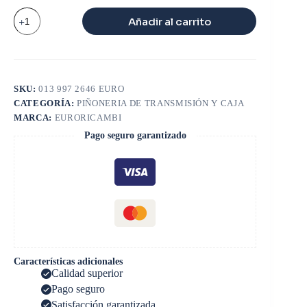
Reten
Añadir al carrito
55*80*8mm
caja
MB
G60-
6
cantidad
SKU:
013 997 2646 EURO
CATEGORÍA:
PIÑONERIA DE TRANSMISIÓN Y CAJA
MARCA:
EURORICAMBI
Pago seguro garantizado
Características adicionales
Calidad superior
Pago seguro
Satisfacción garantizada