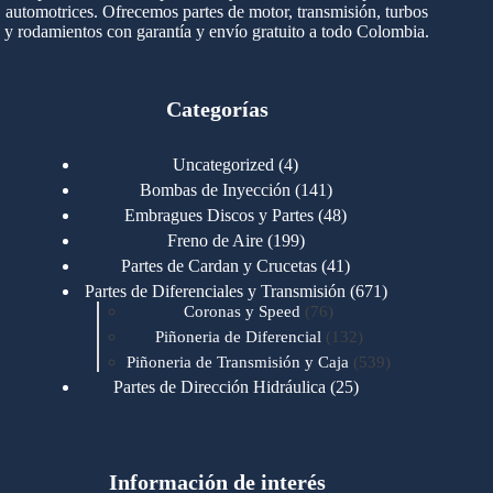
automotrices. Ofrecemos partes de motor, transmisión, turbos
y rodamientos con garantía y envío gratuito a todo Colombia.
Categorías
4
Uncategorized
4
productos
141
Bombas de Inyección
141
productos
48
Embragues Discos y Partes
48
productos
199
Freno de Aire
199
productos
41
Partes de Cardan y Crucetas
41
productos
671
Partes de Diferenciales y Transmisión
671
76
productos
Coronas y Speed
76
productos
132
Piñoneria de Diferencial
132
productos
539
Piñoneria de Transmisión y Caja
539
productos
25
Partes de Dirección Hidráulica
25
productos
1
Partes de Transmisión y Caja
1
producto
1346
Partes para Motor
1346
productos
123
Motores Caterpillar
123
productos
Información de interés
723
Motores Cummins
723