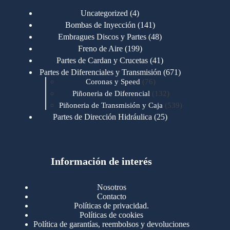
4
Uncategorized
4
productos
141
Bombas de Inyección
141
productos
48
Embragues Discos y Partes
48
productos
199
Freno de Aire
199
productos
41
Partes de Cardan y Crucetas
41
productos
671
Partes de Diferenciales y Transmisión
671
76
productos
Coronas y Speed
76
productos
132
Piñoneria de Diferencial
132
productos
539
Piñoneria de Transmisión y Caja
539
productos
25
Partes de Dirección Hidráulica
25
productos
1
Partes de Transmisión y Caja
1
producto
1346
Partes para Motor
1346
productos
123
Motores Caterpillar
123
productos
Información de interés
723
Motores Cummins
723
productos
145
Cummins 4BT 6BT
145
productos
77
Cummins 6CT
77
Nosotros
productos
148
Cummins B/C 855
148
Contacto
productos
14
Cummins ISF
14
Políticas de privacidad.
productos
35
Cummins ISM
35
Políticas de cookies
productos
Política de garantías, reembolsos y devoluciones
100
Cummins ISX
100