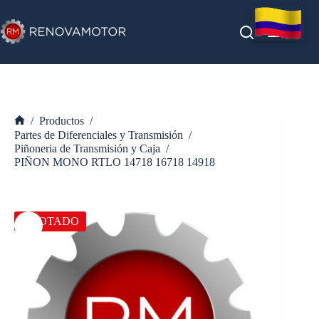
Saltar
al
contenido
/
Productos
/
Inicio
Partes de Diferenciales y Transmisión
/
Piñoneria de Transmisión y Caja
/
PIÑON MONO RTLO 14718 16718 14918
AGOTADO