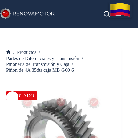
Saltar
al
contenido
/
Productos
/
Inicio
Partes de Diferenciales y Transmisión
/
Piñoneria de Transmisión y Caja
/
Piñon de 4A 35dts caja MB G60-6
AGOTADO