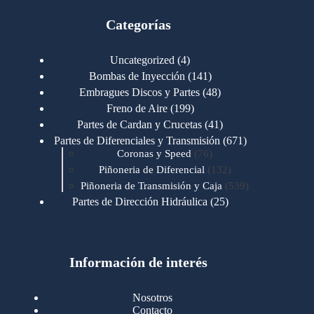
Categorías
4
Uncategorized
4
productos
141
Bombas de Inyección
141
productos
48
Embragues Discos y Partes
48
productos
199
Freno de Aire
199
productos
41
Partes de Cardan y Crucetas
41
productos
671
Partes de Diferenciales y Transmisión
671
76
productos
Coronas y Speed
76
productos
132
Piñoneria de Diferencial
132
productos
539
Piñoneria de Transmisión y Caja
539
productos
25
Partes de Dirección Hidráulica
25
productos
1
Partes de Transmisión y Caja
1
producto
1346
Partes para Motor
1346
productos
123
Motores Caterpillar
123
productos
Información de interés
723
Motores Cummins
723
productos
145
Cummins 4BT 6BT
145
productos
77
Cummins 6CT
77
Nosotros
productos
148
Cummins B/C 855
148
Contacto