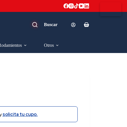
Carro
de
compra
Rodamientos
Otros
y
solicita tu cupo.