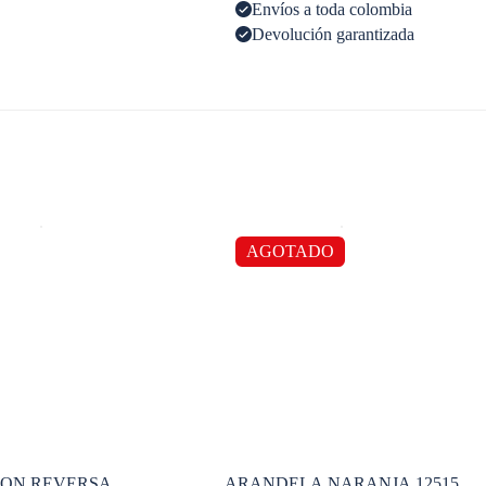
Envíos a toda colombia
Devolución garantizada
AGOTADO
ÑON REVERSA
ARANDELA NARANJA 12515