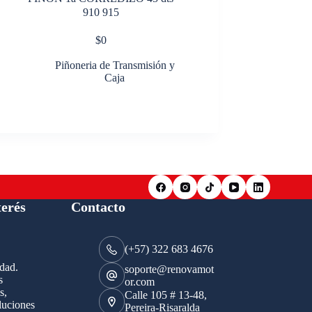
910 915
$
0
Piñoneria de Transmisión y
Caja
terés
Contacto
(+57) 322 683 4676
idad.
soporte@renovamot
s
or.com
s,
Calle 105 # 13-48,
luciones
Pereira-Risaralda