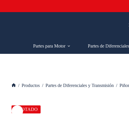
Saltar
al
contenido
Partes para Motor
Partes de Diferenciale
/
Productos
/
Partes de Diferenciales y Transmisión
/
Piño
Inicio
AGOTADO