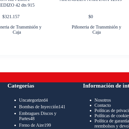
DIZO 42 dts 915
$
321.157
$
0
neria de Transmisión y
Piñoneria de Transmisión y
Caja
Caja
Categorías
Información de in
4
Uncategorized
4
Nosotros
productos
Contacto
141
Bombas de Inyección
141
Políticas de privac
productos
Embragues Discos y
Políticas de cookie
48
Partes
48
Política de garantía
productos
199
Freno de Aire
199
reembolsos y devo