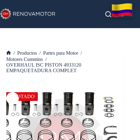
Saltar
al
contenido
/
Productos
/
Partes para Motor
/
Inicio
Motores Cummins
/
OVERHAUL ISC PISTON 4933120
EMPAQUETADURA COMPLET
AGOTADO