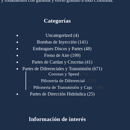
y rodamientos con garantía y envío gratuito a todo Colombia.
Categorías
4
Uncategorized
4
productos
141
Bombas de Inyección
141
productos
48
Embragues Discos y Partes
48
productos
199
Freno de Aire
199
productos
41
Partes de Cardan y Crucetas
41
productos
671
Partes de Diferenciales y Transmisión
671
76
productos
Coronas y Speed
76
productos
132
Piñoneria de Diferencial
132
productos
539
Piñoneria de Transmisión y Caja
539
productos
25
Partes de Dirección Hidráulica
25
productos
1
Partes de Transmisión y Caja
1
producto
1346
Partes para Motor
1346
productos
123
Motores Caterpillar
123
productos
Información de interés
723
Motores Cummins
723
productos
145
Cummins 4BT 6BT
145
productos
77