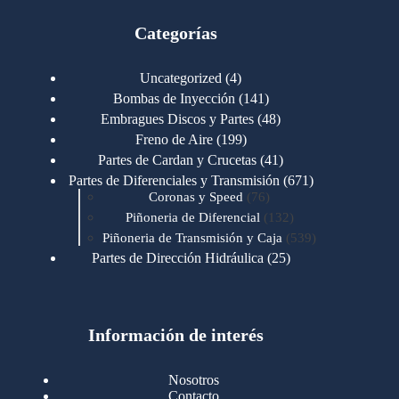
Categorías
4
Uncategorized
4
productos
141
Bombas de Inyección
141
productos
48
Embragues Discos y Partes
48
productos
199
Freno de Aire
199
productos
41
Partes de Cardan y Crucetas
41
productos
671
Partes de Diferenciales y Transmisión
671
76
productos
Coronas y Speed
76
productos
132
Piñoneria de Diferencial
132
productos
539
Piñoneria de Transmisión y Caja
539
productos
25
Partes de Dirección Hidráulica
25
productos
1
Partes de Transmisión y Caja
1
producto
1346
Partes para Motor
1346
productos
123
Motores Caterpillar
123
productos
Información de interés
723
Motores Cummins
723
productos
145
Cummins 4BT 6BT
145
productos
77
Cummins 6CT
77
Nosotros
productos
148
Cummins B/C 855
148
Contacto