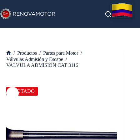
Saltar
al
contenido
/
Productos
/
Partes para Motor
/
Inicio
Válvulas Admisión y Escape
/
VALVULA ADMISION CAT 3116
AGOTADO