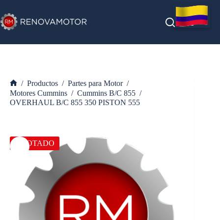
Saltar
al
contenido
/
Productos
/
Partes para Motor
/
Inicio
Motores Cummins
/
Cummins B/C 855
/
OVERHAUL B/C 855 350 PISTON 555
AGOTADO