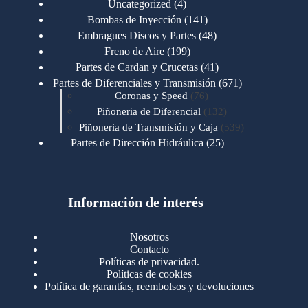
4
Uncategorized
4
productos
141
Bombas de Inyección
141
productos
48
Embragues Discos y Partes
48
productos
199
Freno de Aire
199
productos
41
Partes de Cardan y Crucetas
41
productos
671
Partes de Diferenciales y Transmisión
671
76
productos
Coronas y Speed
76
productos
132
Piñoneria de Diferencial
132
productos
539
Piñoneria de Transmisión y Caja
539
productos
25
Partes de Dirección Hidráulica
25
productos
1
Partes de Transmisión y Caja
1
producto
1346
Partes para Motor
1346
productos
123
Motores Caterpillar
123
productos
Información de interés
723
Motores Cummins
723
productos
145
Cummins 4BT 6BT
145
productos
77
Cummins 6CT
77
Nosotros
productos
148
Cummins B/C 855
148
Contacto
productos
14
Cummins ISF
14
Políticas de privacidad.
productos
35
Cummins ISM
35
Políticas de cookies
productos
Política de garantías, reembolsos y devoluciones
100
Cummins ISX
100
productos
76
Motores Detroit
76