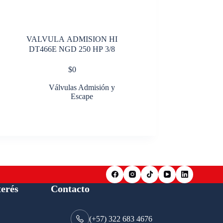
VALVULA ADMISION HI
DT466E NGD 250 HP 3/8
$
0
Válvulas Admisión y
Escape
terés
Contacto
(+57) 322 683 4676