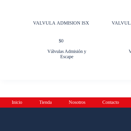
VALVULA ADMISION ISX
VALVUL
$
0
Válvulas Admisión y
V
Escape
Inicio
Tienda
Nosotros
Contacto