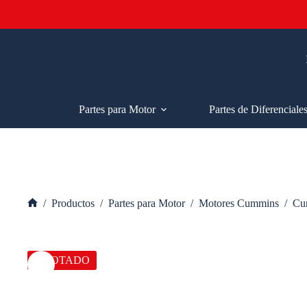
Saltar
al
contenido
Partes para Motor
Partes de Diferenciale
/
Productos
/
Partes para Motor
/
Motores Cummins
/
Cu
Inicio
AGOTADO