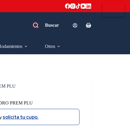
Carro
de
compra
Rodamientos
Otros
REM PLU
NDRO PREM PLU
y
solicita tu cupo.