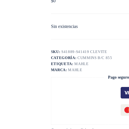
$
0
Sin existencias
SKU:
S41889-S41419 CLEVITE
CATEGORÍA:
CUMMINS B/C 855
ETIQUETA:
MAHLE
MARCA:
MAHLE
Pago seguro