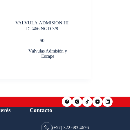
VALVULA ADMISION HI
DT466 NGD 3/8
$
0
Válvulas Admisión y
Escape
terés
Contacto
(+57) 322 683 4676