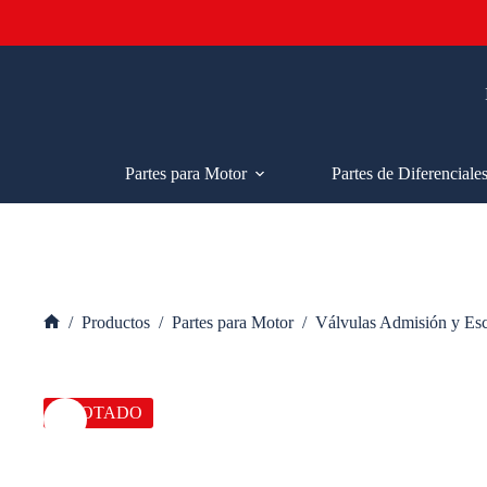
Saltar
al
contenido
Partes para Motor
Partes de Diferenciale
/
Productos
/
Partes para Motor
/
Válvulas Admisión y Es
Inicio
AGOTADO