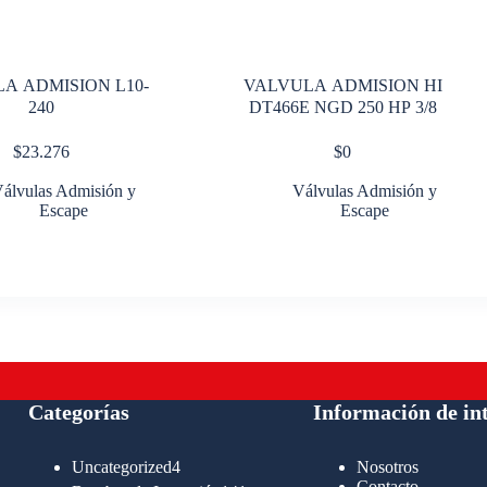
A ADMISION L10-
VALVULA ADMISION HI
240
DT466E NGD 250 HP 3/8
$
23.276
$
0
álvulas Admisión y
Válvulas Admisión y
Escape
Escape
Categorías
Información de in
4
Uncategorized
4
Nosotros
productos
Contacto