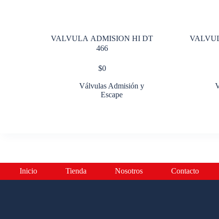
VALVULA ADMISION HI DT
VALVUL
466
$
0
Válvulas Admisión y
V
Escape
Inicio
Tienda
Nosotros
Contacto