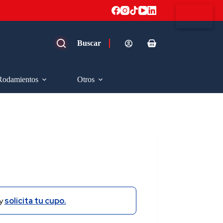
Carro
de
compra
Rodamientos
Otros
y
solicita tu cupo.