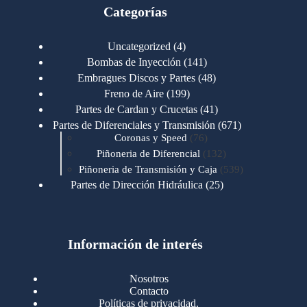
Categorías
4
Uncategorized
4
productos
141
Bombas de Inyección
141
productos
48
Embragues Discos y Partes
48
productos
199
Freno de Aire
199
productos
41
Partes de Cardan y Crucetas
41
productos
671
Partes de Diferenciales y Transmisión
671
76
productos
Coronas y Speed
76
productos
132
Piñoneria de Diferencial
132
productos
539
Piñoneria de Transmisión y Caja
539
productos
25
Partes de Dirección Hidráulica
25
productos
1
Partes de Transmisión y Caja
1
producto
1346
Partes para Motor
1346
productos
123
Motores Caterpillar
123
productos
Información de interés
723
Motores Cummins
723
productos
145
Cummins 4BT 6BT
145
productos
77
Cummins 6CT
77
Nosotros
productos
148
Cummins B/C 855
148
Contacto
productos
14
Cummins ISF
14
Políticas de privacidad.