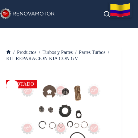
Saltar
al
contenido
/
Productos
/
Turbos y Partes
/
Partes Turbos
/
Inicio
KIT REPARACION KIA CON GV
AGOTADO