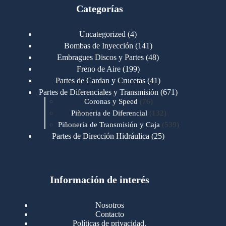
Categorías
4
Uncategorized
4
productos
141
Bombas de Inyección
141
productos
48
Embragues Discos y Partes
48
productos
199
Freno de Aire
199
productos
41
Partes de Cardan y Crucetas
41
productos
671
Partes de Diferenciales y Transmisión
671
76
productos
Coronas y Speed
76
productos
132
Piñoneria de Diferencial
132
productos
539
Piñoneria de Transmisión y Caja
539
productos
25
Partes de Dirección Hidráulica
25
productos
1
Partes de Transmisión y Caja
1
producto
1346
Partes para Motor
1346
productos
123
Motores Caterpillar
123
productos
Información de interés
723
Motores Cummins
723
productos
145
Cummins 4BT 6BT
145
productos
77
Cummins 6CT
77
Nosotros
productos
148
Cummins B/C 855
148
Contacto
productos
14
Cummins ISF
14
Políticas de privacidad.