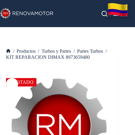
Saltar
al
contenido
/
Productos
/
Turbos y Partes
/
Partes Turbos
/
Inicio
KIT REPARACION DIMAX 8973659480
AGOTADO