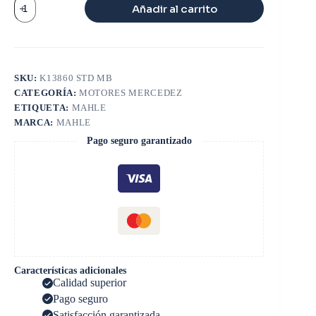
Añadir al carrito
MOTOR
MWM
4
12
CON
CAUCHOS
SKU:
K13860 STD MB
cantidad
CATEGORÍA:
MOTORES MERCEDEZ
ETIQUETA:
MAHLE
MARCA:
MAHLE
Pago seguro garantizado
Características adicionales
Calidad superior
Pago seguro
Satisfacción garantizada