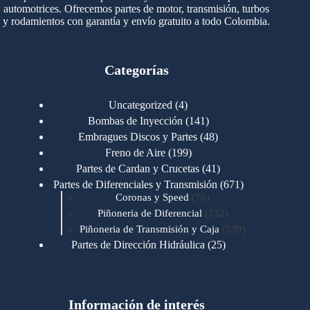
automotrices. Ofrecemos partes de motor, transmisión, turbos
y rodamientos con garantía y envío gratuito a todo Colombia.
Categorías
4
Uncategorized
4
productos
141
Bombas de Inyección
141
productos
48
Embragues Discos y Partes
48
productos
199
Freno de Aire
199
productos
41
Partes de Cardan y Crucetas
41
productos
671
Partes de Diferenciales y Transmisión
671
76
productos
Coronas y Speed
76
productos
132
Piñoneria de Diferencial
132
productos
539
Piñoneria de Transmisión y Caja
539
productos
25
Partes de Dirección Hidráulica
25
productos
1
Partes de Transmisión y Caja
1
producto
1346
Partes para Motor
1346
productos
123
Motores Caterpillar
123
productos
Información de interés
723
Motores Cummins
723