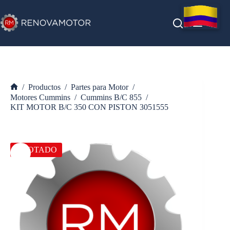
Saltar
al
contenido
/
Productos
/
Partes para Motor
/
Inicio
Motores Cummins
/
Cummins B/C 855
/
KIT MOTOR B/C 350 CON PISTON 3051555
AGOTADO