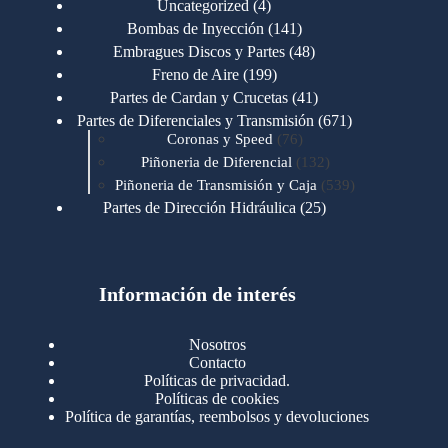
4
Uncategorized
4
productos
141
Bombas de Inyección
141
productos
48
Embragues Discos y Partes
48
productos
199
Freno de Aire
199
productos
41
Partes de Cardan y Crucetas
41
productos
671
Partes de Diferenciales y Transmisión
671
76
productos
Coronas y Speed
76
productos
132
Piñoneria de Diferencial
132
productos
539
Piñoneria de Transmisión y Caja
539
productos
25
Partes de Dirección Hidráulica
25
productos
1
Partes de Transmisión y Caja
1
producto
1346
Partes para Motor
1346
productos
123
Motores Caterpillar
123
productos
Información de interés
723
Motores Cummins
723
productos
145
Cummins 4BT 6BT
145
productos
77
Cummins 6CT
77
Nosotros
productos
148
Cummins B/C 855
148
Contacto
productos
14
Cummins ISF
14
Políticas de privacidad.
productos
35
Cummins ISM
35
Políticas de cookies
productos
Política de garantías, reembolsos y devoluciones
100
Cummins ISX
100
productos
76
Motores Detroit
76