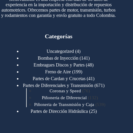
experiencia en la importación y distribución de repuestos
automotrices. Ofrecemos partes de motor, transmisión, turbos
y rodamientos con garantía y envío gratuito a todo Colombia.
Categorías
4
Uncategorized
4
productos
141
Bombas de Inyección
141
productos
48
Embragues Discos y Partes
48
productos
199
Freno de Aire
199
productos
41
Partes de Cardan y Crucetas
41
productos
671
Partes de Diferenciales y Transmisión
671
76
productos
Coronas y Speed
76
productos
132
Piñoneria de Diferencial
132
productos
539
Piñoneria de Transmisión y Caja
539
productos
25
Partes de Dirección Hidráulica
25
productos
1
Partes de Transmisión y Caja
1
producto
1346
Partes para Motor
1346
productos
123
Motores Caterpillar
123