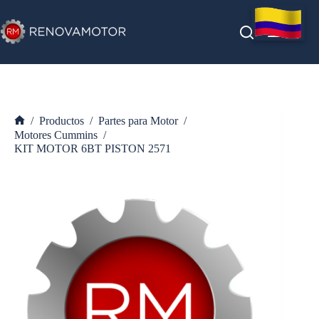
Saltar
al
contenido
/
Productos
/
Partes para Motor
/
Inicio
Motores Cummins
/
KIT MOTOR 6BT PISTON 2571