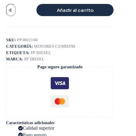
KIT
Añadir al carrito
MOTOR
6BT
PISTON
2571
cantidad
SKU:
FP3802100
CATEGORÍA:
MOTORES CUMMINS
ETIQUETA:
FP DIESEL
MARCA:
FP DIESEL
Pago seguro garantizado
Características adicionales
Calidad superior
Pago seguro