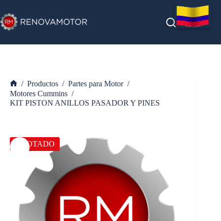
Saltar
al
contenido
/
Productos
/
Partes para Motor
/
Inicio
Motores Cummins
/
KIT PISTON ANILLOS PASADOR Y PINES
AGOTADO