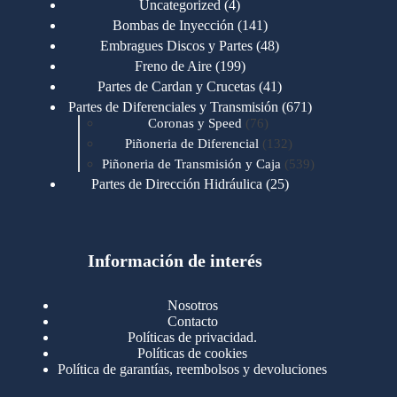
4
Uncategorized
4
productos
141
Bombas de Inyección
141
productos
48
Embragues Discos y Partes
48
productos
199
Freno de Aire
199
productos
41
Partes de Cardan y Crucetas
41
productos
671
Partes de Diferenciales y Transmisión
671
76
productos
Coronas y Speed
76
productos
132
Piñoneria de Diferencial
132
productos
539
Piñoneria de Transmisión y Caja
539
productos
25
Partes de Dirección Hidráulica
25
productos
1
Partes de Transmisión y Caja
1
producto
1346
Partes para Motor
1346
productos
123
Motores Caterpillar
123
productos
Información de interés
723
Motores Cummins
723
productos
145
Cummins 4BT 6BT
145
productos
77
Cummins 6CT
77
Nosotros
productos
148
Cummins B/C 855
148
Contacto
productos
14
Cummins ISF
14
Políticas de privacidad.
productos
35
Cummins ISM
35
Políticas de cookies
productos
Política de garantías, reembolsos y devoluciones
100
Cummins ISX
100
productos
76
Motores Detroit
76