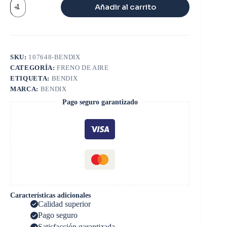
KIT
Añadir al carrito
2
PISTONES
0
10
TUFLO
550
SKU:
107648-BENDIX
cantidad
CATEGORÍA:
FRENO DE AIRE
ETIQUETA:
BENDIX
MARCA:
BENDIX
Pago seguro garantizado
Características adicionales
Calidad superior
Pago seguro
Satisfacción garantizada