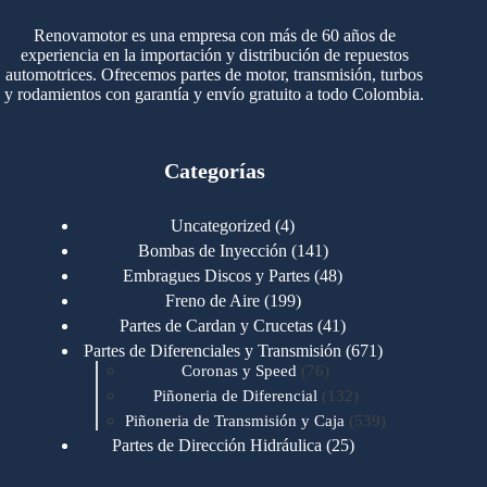
Renovamotor es una empresa con más de 60 años de
experiencia en la importación y distribución de repuestos
automotrices. Ofrecemos partes de motor, transmisión, turbos
y rodamientos con garantía y envío gratuito a todo Colombia.
Categorías
4
Uncategorized
4
productos
141
Bombas de Inyección
141
productos
48
Embragues Discos y Partes
48
productos
199
Freno de Aire
199
productos
41
Partes de Cardan y Crucetas
41
productos
671
Partes de Diferenciales y Transmisión
671
76
productos
Coronas y Speed
76
productos
132
Piñoneria de Diferencial
132
productos
539
Piñoneria de Transmisión y Caja
539
productos
25
Partes de Dirección Hidráulica
25
productos
1
Partes de Transmisión y Caja
1