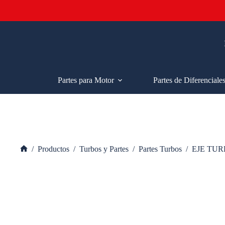
Saltar
al
contenido
Partes para Motor
Partes de Diferenciale
/
Productos
/
Turbos y Partes
/
Partes Turbos
/
EJE TU
Inicio