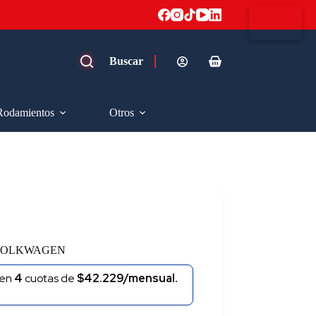
Carro
de
compra
Rodamientos
Otros
 VOLKWAGEN
en
4
cuotas de
$42.229/mensual.