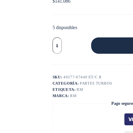
$
141.086
5 disponibles
EJE
TURBINA
CON
COMPRESORA
VOLKWAGEN
cantidad
SKU:
49377-07440 ET/C R
CATEGORÍA:
PARTES TURBOS
ETIQUETA:
RM
MARCA:
RM
Pago seguro