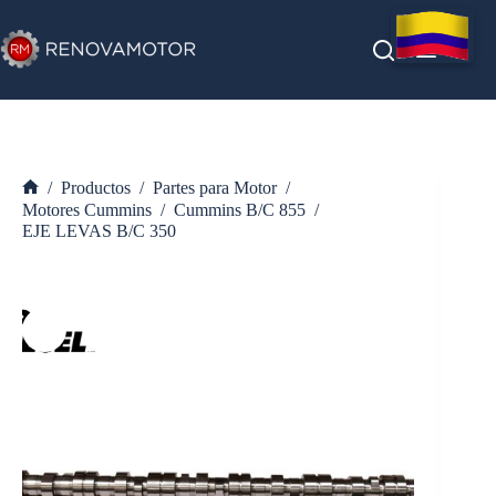
Saltar
al
contenido
/
Productos
/
Partes para Motor
/
Inicio
Motores Cummins
/
Cummins B/C 855
/
EJE LEVAS B/C 350