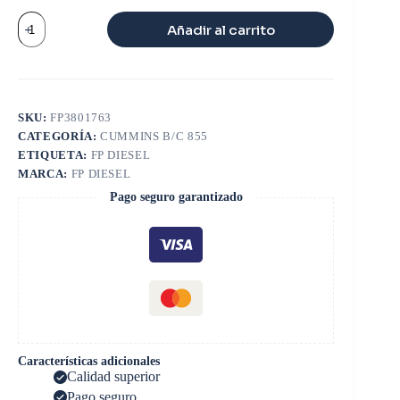
EJE
Añadir al carrito
LEVAS
B/C
350
cantidad
SKU:
FP3801763
CATEGORÍA:
CUMMINS B/C 855
ETIQUETA:
FP DIESEL
MARCA:
FP DIESEL
Pago seguro garantizado
Características adicionales
Calidad superior
Pago seguro