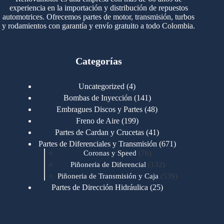
experiencia en la importación y distribución de repuestos
automotrices. Ofrecemos partes de motor, transmisión, turbos
y rodamientos con garantía y envío gratuito a todo Colombia.
Categorías
4
Uncategorized
4
productos
141
Bombas de Inyección
141
productos
48
Embragues Discos y Partes
48
productos
199
Freno de Aire
199
productos
41
Partes de Cardan y Crucetas
41
productos
671
Partes de Diferenciales y Transmisión
671
76
productos
Coronas y Speed
76
productos
132
Piñoneria de Diferencial
132
productos
539
Piñoneria de Transmisión y Caja
539
productos
25
Partes de Dirección Hidráulica
25
productos
1
Partes de Transmisión y Caja
1
producto
1346
Partes para Motor
1346
productos
123
Motores Caterpillar
123