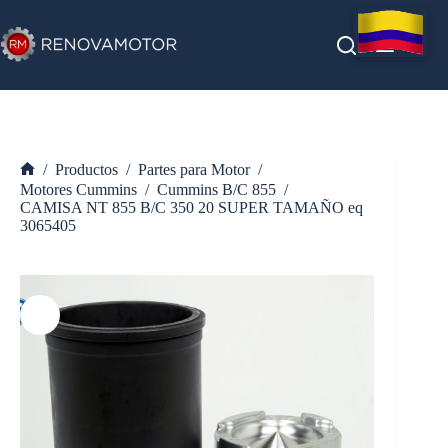
Saltar
al
contenido
/
Productos
/
Partes para Motor
/
Inicio
Motores Cummins
/
Cummins B/C 855
/
CAMISA NT 855 B/C 350 20 SUPER TAMAÑO eq
3065405