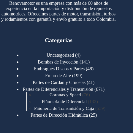
Renovamotor es una empresa con más de 60 años de
experiencia en la importación y distribución de repuestos
automotrices. Ofrecemos partes de motor, transmisión, turbos
y rodamientos con garantía y envío gratuito a todo Colombia.
Categorías
4
Uncategorized
4
productos
141
Bombas de Inyección
141
productos
48
Embragues Discos y Partes
48
productos
199
Freno de Aire
199
productos
41
Partes de Cardan y Crucetas
41
productos
671
Partes de Diferenciales y Transmisión
671
76
productos
Coronas y Speed
76
productos
132
Piñoneria de Diferencial
132
productos
539
Piñoneria de Transmisión y Caja
539
productos
25
Partes de Dirección Hidráulica
25
productos
1
Partes de Transmisión y Caja
1
producto
1346
Partes para Motor
1346