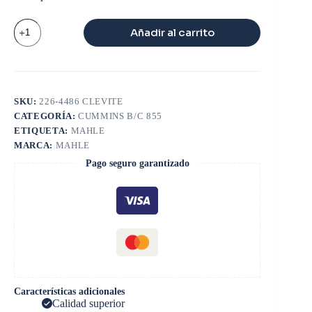
CAMISA
Añadir al carrito
NT
855
B/C
350
20
SUPER
SKU:
226-4486 CLEVITE
TAMAÑO
CATEGORÍA:
CUMMINS B/C 855
eq
3065405
ETIQUETA:
MAHLE
cantidad
MARCA:
MAHLE
Pago seguro garantizado
Características adicionales
Calidad superior