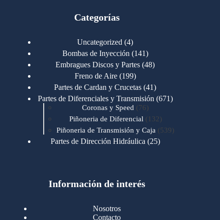
Categorías
4
Uncategorized
4
productos
141
Bombas de Inyección
141
productos
48
Embragues Discos y Partes
48
productos
199
Freno de Aire
199
productos
41
Partes de Cardan y Crucetas
41
productos
671
Partes de Diferenciales y Transmisión
671
76
productos
Coronas y Speed
76
productos
132
Piñoneria de Diferencial
132
productos
539
Piñoneria de Transmisión y Caja
539
productos
25
Partes de Dirección Hidráulica
25
productos
1
Partes de Transmisión y Caja
1
producto
1346
Partes para Motor
1346
productos
123
Motores Caterpillar
123
productos
Información de interés
723
Motores Cummins
723
productos
145
Cummins 4BT 6BT
145
productos
77
Cummins 6CT
77
Nosotros
productos
148
Cummins B/C 855
148
Contacto