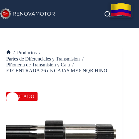
Saltar
al
contenido
/
Productos
/
Inicio
Partes de Diferenciales y Transmisión
/
Piñoneria de Transmisión y Caja
/
EJE ENTRADA 26 dts CAJAS MY6 NQR HINO
AGOTADO