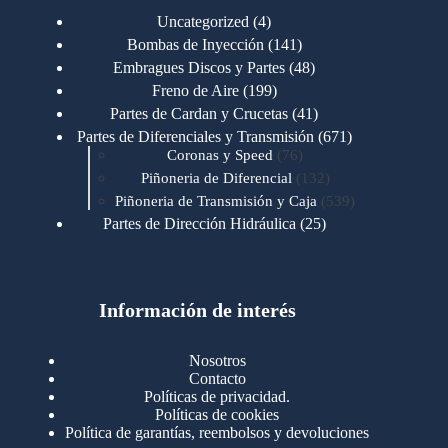
4
Uncategorized
4
productos
141
Bombas de Inyección
141
productos
48
Embragues Discos y Partes
48
productos
199
Freno de Aire
199
productos
41
Partes de Cardan y Crucetas
41
productos
671
Partes de Diferenciales y Transmisión
671
76
productos
Coronas y Speed
76
productos
132
Piñoneria de Diferencial
132
productos
539
Piñoneria de Transmisión y Caja
539
productos
25
Partes de Dirección Hidráulica
25
productos
1
Partes de Transmisión y Caja
1
producto
1346
Partes para Motor
1346
productos
123
Motores Caterpillar
123
productos
Información de interés
723
Motores Cummins
723
productos
145
Cummins 4BT 6BT
145
productos
77
Cummins 6CT
77
Nosotros
productos
148
Cummins B/C 855
148
Contacto
productos
14
Cummins ISF
14
Políticas de privacidad.
productos
35
Cummins ISM
35
Políticas de cookies
productos
Política de garantías, reembolsos y devoluciones
100
Cummins ISX
100
productos