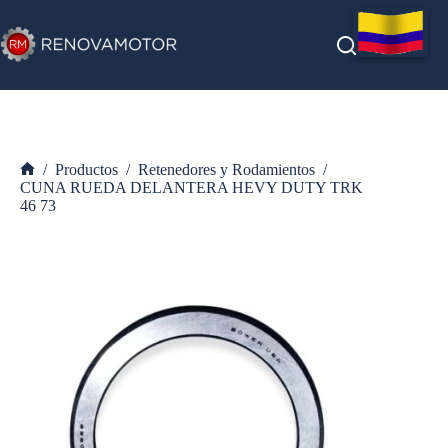
Saltar
al
contenido
/
Productos
/
Retenedores y Rodamientos
/
Inicio
CUNA RUEDA DELANTERA HEVY DUTY TRK
46 73