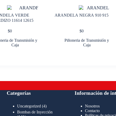
NDELA VERDE
ARANDELA NEGRA 910 915
IZO 11614 12615
$
0
$
0
neria de Transmisión y
Piñoneria de Transmisión y
Caja
Caja
Categorías
Información de in
4
Uncategorized
4
Nosotros
productos
Contacto
Bombas de Inyección
Políticas de privac