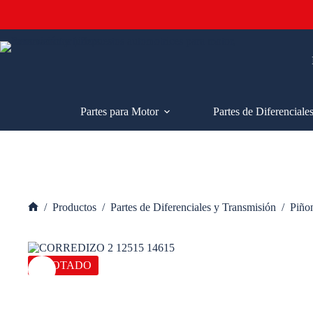
Saltar
al
contenido
Partes para Motor
Partes de Diferenciale
/
Productos
/
Partes de Diferenciales y Transmisión
/
Piño
Inicio
AGOTADO