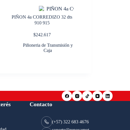
PIÑON 4a CORREDIZO 32 dts
910 915
$
242.617
Piñoneria de Transmisión y
Caja
terés
Contacto
(+57) 322 683 4676
idad.
soporte@renovamot