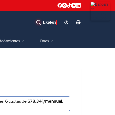
Carro
de
compra
Rodamientos
Otros
en
6
cuotas de
$78.341/mensual.