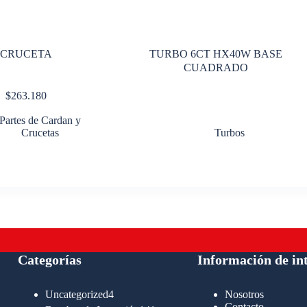
CRUCETA
TURBO 6CT HX40W BASE
CUADRADO
$
263.180
Partes de Cardan y
Crucetas
Turbos
Categorías
Información de in
4
Uncategorized
4
Nosotros
productos
Contacto