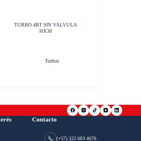
TURBO 4BT SIN VALVULA
HX30
Turbos
terés
Contacto
(+57) 322 683 4676