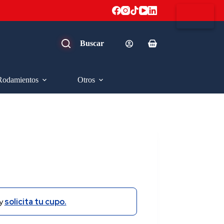
Carro
de
compra
Rodamientos
Otros
y
solicita tu cupo.