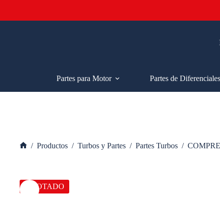
Saltar
al
contenido
Partes para Motor
Partes de Diferenciale
/
Productos
/
Turbos y Partes
/
Partes Turbos
/
COMPRE
Inicio
AGOTADO