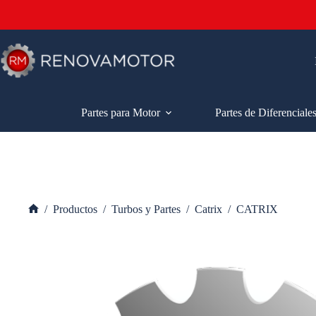
Saltar
al
contenido
Partes para Motor
Partes de Diferenciale
/
Productos
/
Turbos y Partes
/
Catrix
/
CATRIX
Inicio