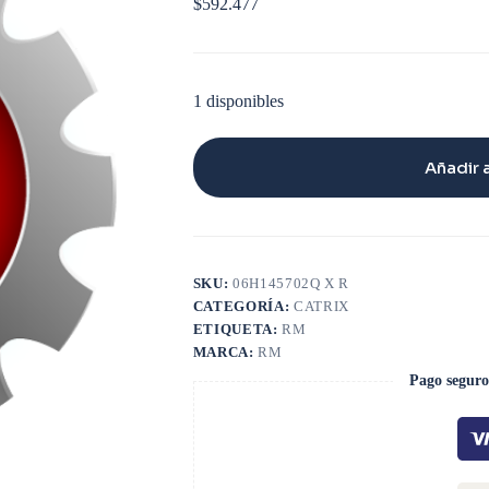
$
592.477
1 disponibles
Añadir a
SKU:
06H145702Q X R
CATEGORÍA:
CATRIX
ETIQUETA:
RM
MARCA:
RM
Pago seguro