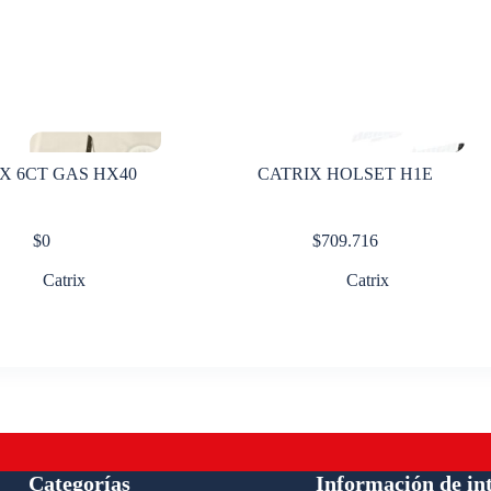
X 6CT GAS HX40
CATRIX HOLSET H1E
$
0
$
709.716
Catrix
Catrix
Categorías
Información de in