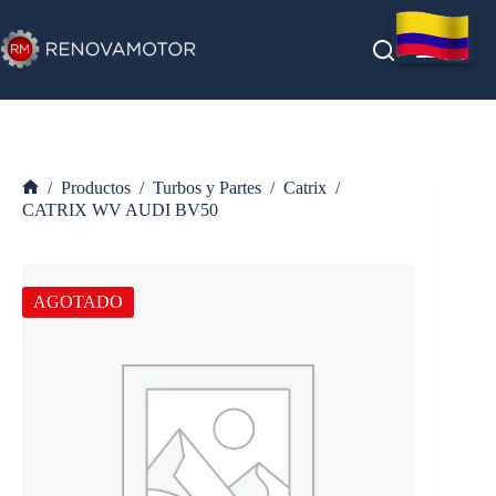
Saltar
al
contenido
/
Productos
/
Turbos y Partes
/
Catrix
/
Inicio
CATRIX WV AUDI BV50
AGOTADO