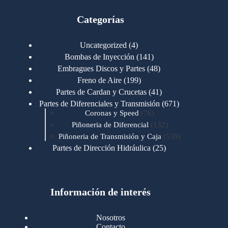
Categorías
4
Uncategorized
4
productos
141
Bombas de Inyección
141
productos
48
Embragues Discos y Partes
48
productos
199
Freno de Aire
199
productos
41
Partes de Cardan y Crucetas
41
productos
671
Partes de Diferenciales y Transmisión
671
76
productos
Coronas y Speed
76
productos
132
Piñoneria de Diferencial
132
productos
539
Piñoneria de Transmisión y Caja
539
productos
25
Partes de Dirección Hidráulica
25
productos
1
Partes de Transmisión y Caja
1
producto
1346
Partes para Motor
1346
productos
123
Motores Caterpillar
123
productos
Información de interés
723
Motores Cummins
723
productos
145
Cummins 4BT 6BT
145
productos
77
Cummins 6CT
77
Nosotros
productos
148
Cummins B/C 855
148
Contacto