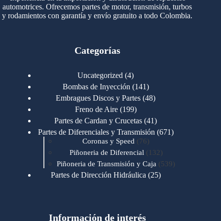
automotrices. Ofrecemos partes de motor, transmisión, turbos
y rodamientos con garantía y envío gratuito a todo Colombia.
Categorías
4
Uncategorized
4
productos
141
Bombas de Inyección
141
productos
48
Embragues Discos y Partes
48
productos
199
Freno de Aire
199
productos
41
Partes de Cardan y Crucetas
41
productos
671
Partes de Diferenciales y Transmisión
671
76
productos
Coronas y Speed
76
productos
132
Piñoneria de Diferencial
132
productos
539
Piñoneria de Transmisión y Caja
539
productos
25
Partes de Dirección Hidráulica
25
productos
1
Partes de Transmisión y Caja
1
producto
1346
Partes para Motor
1346
productos
123
Motores Caterpillar
123
productos
Información de interés
723
Motores Cummins
723