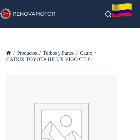
Saltar
al
contenido
/
Productos
/
Turbos y Partes
/
Catrix
/
Inicio
CATRIX TOYOTA HILUX VIGO CT16