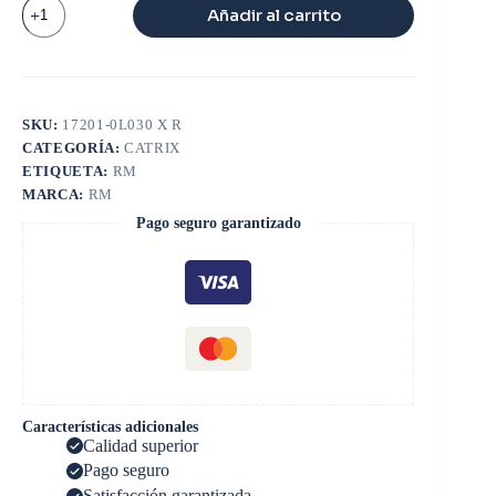
CATRIX
Añadir al carrito
TOYOTA
HILUX
VIGO
CT16
cantidad
SKU:
17201-0L030 X R
CATEGORÍA:
CATRIX
ETIQUETA:
RM
MARCA:
RM
Pago seguro garantizado
Características adicionales
Calidad superior
Pago seguro
Satisfacción garantizada