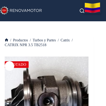
Saltar
al
contenido
/
Productos
/
Turbos y Partes
/
Catrix
/
Inicio
CATRIX NPR 3.5 TB2518
AGOTADO