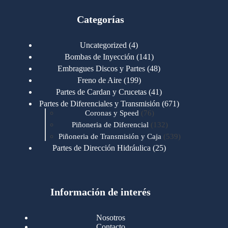
Categorías
4
Uncategorized
4
productos
141
Bombas de Inyección
141
productos
48
Embragues Discos y Partes
48
productos
199
Freno de Aire
199
productos
41
Partes de Cardan y Crucetas
41
productos
671
Partes de Diferenciales y Transmisión
671
76
productos
Coronas y Speed
76
productos
132
Piñoneria de Diferencial
132
productos
539
Piñoneria de Transmisión y Caja
539
productos
25
Partes de Dirección Hidráulica
25
productos
1
Partes de Transmisión y Caja
1
producto
1346
Partes para Motor
1346
productos
123
Motores Caterpillar
123
productos
Información de interés
723
Motores Cummins
723
productos
145
Cummins 4BT 6BT
145
productos
77
Cummins 6CT
77
Nosotros
productos
148
Cummins B/C 855
148
Contacto