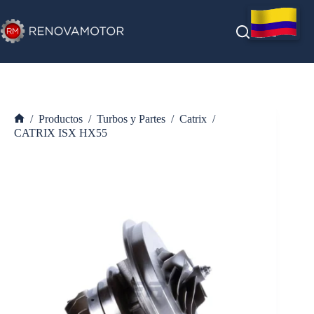
Saltar
al
contenido
/
Productos
/
Turbos y Partes
/
Catrix
/
Inicio
CATRIX ISX HX55