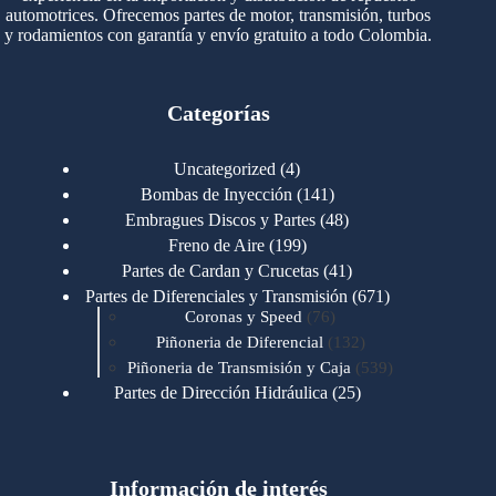
automotrices. Ofrecemos partes de motor, transmisión, turbos
y rodamientos con garantía y envío gratuito a todo Colombia.
Categorías
4
Uncategorized
4
productos
141
Bombas de Inyección
141
productos
48
Embragues Discos y Partes
48
productos
199
Freno de Aire
199
productos
41
Partes de Cardan y Crucetas
41
productos
671
Partes de Diferenciales y Transmisión
671
76
productos
Coronas y Speed
76
productos
132
Piñoneria de Diferencial
132
productos
539
Piñoneria de Transmisión y Caja
539
productos
25
Partes de Dirección Hidráulica
25
productos
1
Partes de Transmisión y Caja
1
producto
1346
Partes para Motor
1346
productos
123
Motores Caterpillar
123
productos
Información de interés
723
Motores Cummins
723