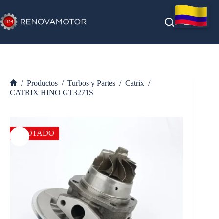
Saltar
al
contenido
/
Productos
/
Turbos y Partes
/
Catrix
/
Inicio
CATRIX HINO GT3271S
AGOTADO