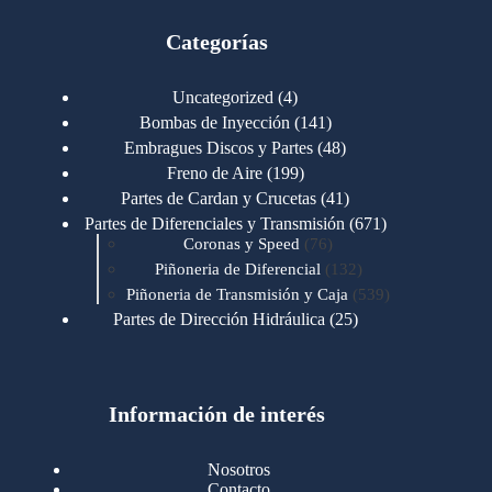
Categorías
4
Uncategorized
4
productos
141
Bombas de Inyección
141
productos
48
Embragues Discos y Partes
48
productos
199
Freno de Aire
199
productos
41
Partes de Cardan y Crucetas
41
productos
671
Partes de Diferenciales y Transmisión
671
76
productos
Coronas y Speed
76
productos
132
Piñoneria de Diferencial
132
productos
539
Piñoneria de Transmisión y Caja
539
productos
25
Partes de Dirección Hidráulica
25
productos
1
Partes de Transmisión y Caja
1
producto
1346
Partes para Motor
1346
productos
123
Motores Caterpillar
123
productos
Información de interés
723
Motores Cummins
723
productos
145
Cummins 4BT 6BT
145
productos
77
Cummins 6CT
77
Nosotros
productos
148
Cummins B/C 855
148
Contacto