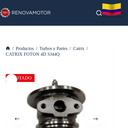
Saltar
al
contenido
/
Productos
/
Turbos y Partes
/
Catrix
/
Inicio
CATRIX FOTON 4D SJ44Q
AGOTADO