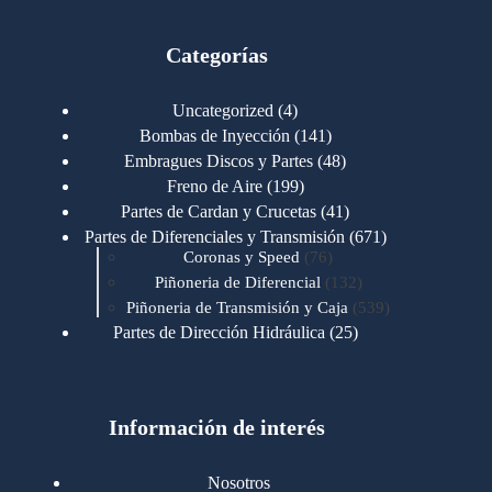
Categorías
4
Uncategorized
4
productos
141
Bombas de Inyección
141
productos
48
Embragues Discos y Partes
48
productos
199
Freno de Aire
199
productos
41
Partes de Cardan y Crucetas
41
productos
671
Partes de Diferenciales y Transmisión
671
76
productos
Coronas y Speed
76
productos
132
Piñoneria de Diferencial
132
productos
539
Piñoneria de Transmisión y Caja
539
productos
25
Partes de Dirección Hidráulica
25
productos
1
Partes de Transmisión y Caja
1
producto
1346
Partes para Motor
1346
productos
123
Motores Caterpillar
123
productos
Información de interés
723
Motores Cummins
723
productos
145
Cummins 4BT 6BT
145
productos
77
Cummins 6CT
77
Nosotros
productos
148