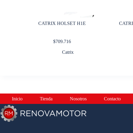
CATRIX HOLSET H1E
CATRI
$
709.716
Catrix
Inicio
Tienda
Nosotros
Contacto