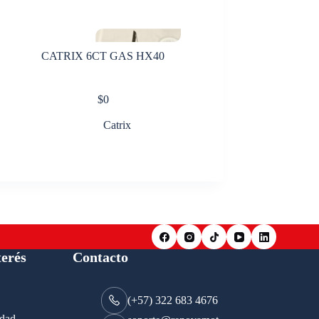
CATRIX 6CT GAS HX40
$
0
Catrix
terés
Contacto
(+57) 322 683 4676
idad.