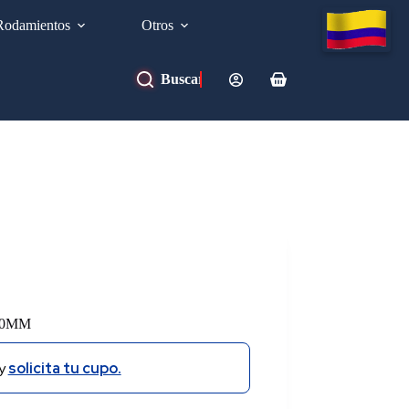
Rodamientos
Otros
Carro
de
compra
80MM
y
solicita tu cupo.