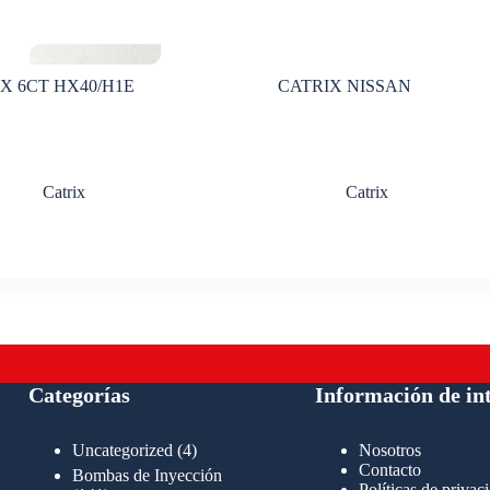
X 6CT HX40/H1E
CATRIX NISSAN
Catrix
Catrix
Categorías
Información de in
4
Uncategorized
4
Nosotros
productos
Contacto
Bombas de Inyección
Políticas de privac