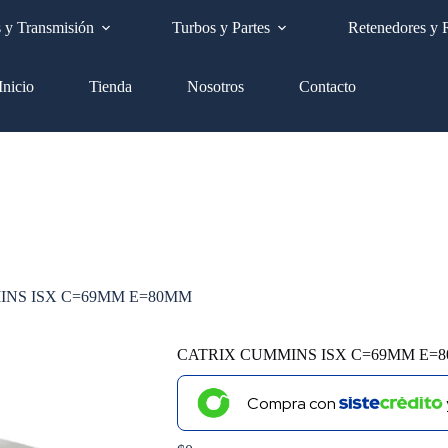
Envíos a nivel nacional GRATIS
s y Transmisión
Turbos y Partes
Retenedores y 
Inicio
Tienda
Nosotros
Contacto
INS ISX C=69MM E=80MM
CATRIX CUMMINS ISX C=69MM E=
Compra con