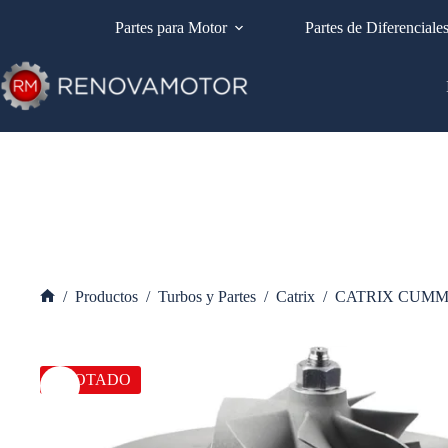
Saltar
al
Partes para Motor
Partes de Diferenciale
contenido
/
Productos
/
Turbos y Partes
/
Catrix
/
CATRIX CUMM
Inicio
AGOTADO