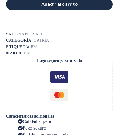
Añadir al carrito
SKU:
795090-3 X R
CATEGORÍA:
CATRIX
ETIQUETA:
RM
MARCA:
RM
Pago seguro garantizado
Características adicionales
Calidad superior
Pago seguro
Satisfacción garantizada