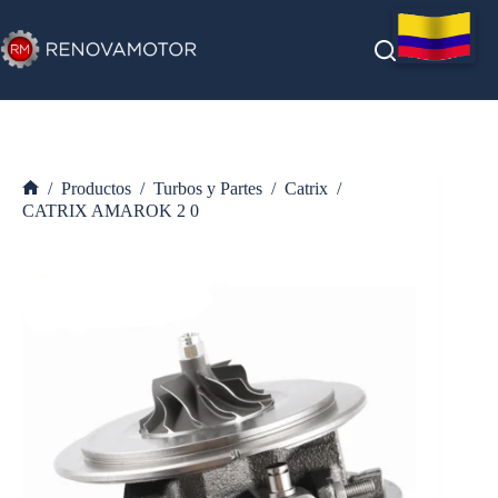
Saltar
al
contenido
/
Productos
/
Turbos y Partes
/
Catrix
/
Inicio
CATRIX AMAROK 2 0