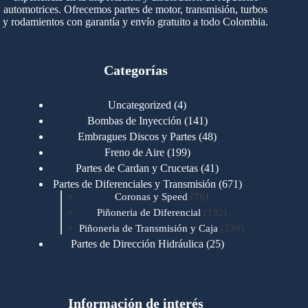
automotrices. Ofrecemos partes de motor, transmisión, turbos
y rodamientos con garantía y envío gratuito a todo Colombia.
Categorías
4
Uncategorized
4
productos
141
Bombas de Inyección
141
productos
48
Embragues Discos y Partes
48
productos
199
Freno de Aire
199
productos
41
Partes de Cardan y Crucetas
41
productos
671
Partes de Diferenciales y Transmisión
671
76
productos
Coronas y Speed
76
productos
132
Piñoneria de Diferencial
132
productos
539
Piñoneria de Transmisión y Caja
539
productos
25
Partes de Dirección Hidráulica
25
productos
1
Partes de Transmisión y Caja
1
producto
1346
Partes para Motor
1346
productos
123
Motores Caterpillar
123
productos
Información de interés
723
Motores Cummins
723