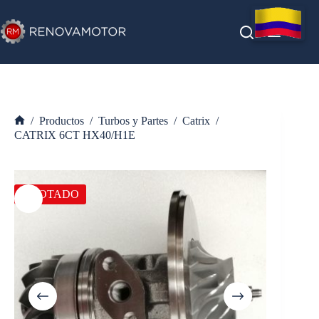
Saltar
al
contenido
/
Productos
/
Turbos y Partes
/
Catrix
/
Inicio
CATRIX 6CT HX40/H1E
AGOTADO