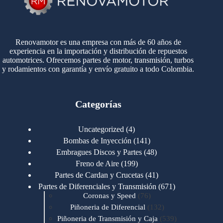
Renovamotor es una empresa con más de 60 años de
experiencia en la importación y distribución de repuestos
automotrices. Ofrecemos partes de motor, transmisión, turbos
y rodamientos con garantía y envío gratuito a todo Colombia.
Categorías
4
Uncategorized
4
productos
141
Bombas de Inyección
141
productos
48
Embragues Discos y Partes
48
productos
199
Freno de Aire
199
productos
41
Partes de Cardan y Crucetas
41
productos
671
Partes de Diferenciales y Transmisión
671
76
productos
Coronas y Speed
76
productos
132
Piñoneria de Diferencial
132
productos
539
Piñoneria de Transmisión y Caja
539