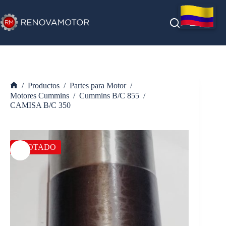
Saltar
al
contenido
/
Productos
/
Partes para Motor
/
Inicio
Motores Cummins
/
Cummins B/C 855
/
CAMISA B/C 350
AGOTADO