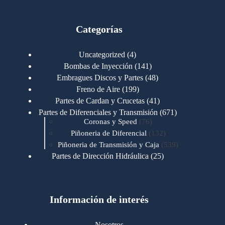
Categorías
4
Uncategorized
4
productos
141
Bombas de Inyección
141
productos
48
Embragues Discos y Partes
48
productos
199
Freno de Aire
199
productos
41
Partes de Cardan y Crucetas
41
productos
671
Partes de Diferenciales y Transmisión
671
76
productos
Coronas y Speed
76
productos
132
Piñoneria de Diferencial
132
productos
539
Piñoneria de Transmisión y Caja
539
productos
25
Partes de Dirección Hidráulica
25
productos
1
Partes de Transmisión y Caja
1
producto
1346
Partes para Motor
1346
productos
123
Motores Caterpillar
123
productos
Información de interés
723
Motores Cummins
723
productos
145
Cummins 4BT 6BT
145
productos
77
Cummins 6CT
77
Nosotros