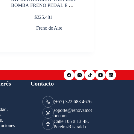
BOMBA FRENO PEDAL E 6 B
W
$
225.481
Freno de Aire
terés
Contacto
(+57) 322 683 4676
idad.
soporte@renovamot
s
or.com
s,
Calle 105 # 13-48,
luciones
Pereira-Risaralda