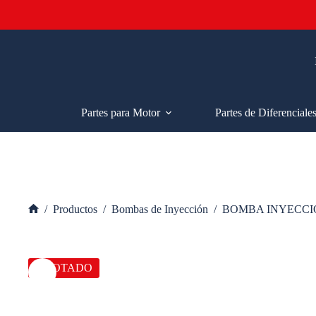
Saltar
al
contenido
Partes para Motor
Partes de Diferenciale
/
Productos
/
Bombas de Inyección
/
BOMBA INYECCI
Inicio
AGOTADO