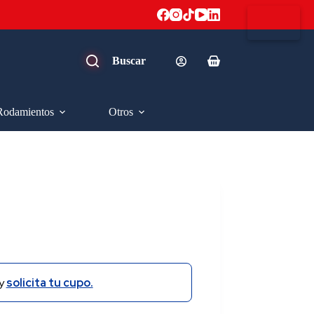
Carro
de
compra
Rodamientos
Otros
y
solicita tu cupo.