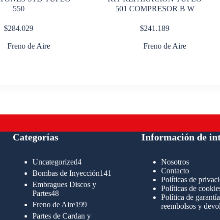
550
501 COMPRESOR B W
$
284.029
$
241.189
Freno de Aire
Freno de Aire
Categorías
Información de in
4
Uncategorized
4
Nosotros
productos
Contacto
141
Bombas de Inyección
141
Políticas de privac
productos
Embragues Discos y
Políticas de cookie
48
Partes
48
Política de garantía
productos
199
Freno de Aire
199
reembolsos y devo
productos
Partes de Cardan y