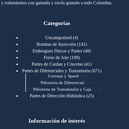
y rodamientos con garantía y envío gratuito a todo Colombia.
Categorías
4
Uncategorized
4
productos
141
Bombas de Inyección
141
productos
48
Embragues Discos y Partes
48
productos
199
Freno de Aire
199
productos
41
Partes de Cardan y Crucetas
41
productos
671
Partes de Diferenciales y Transmisión
671
76
productos
Coronas y Speed
76
productos
132
Piñoneria de Diferencial
132
productos
539
Piñoneria de Transmisión y Caja
539
productos
25
Partes de Dirección Hidráulica
25
productos
1
Partes de Transmisión y Caja
1
producto
1346
Partes para Motor
1346
productos
123
Motores Caterpillar
123
productos
Información de interés
723
Motores Cummins
723
productos
145
Cummins 4BT 6BT
145