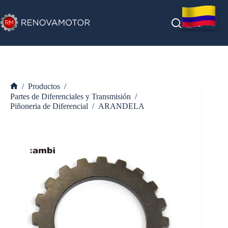
Saltar
al
contenido
/
Productos
/
Inicio
Partes de Diferenciales y Transmisión
/
Piñoneria de Diferencial
/
ARANDELA