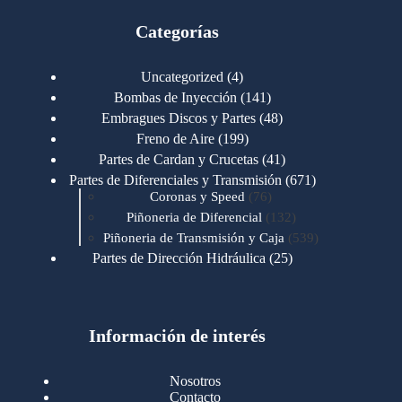
Categorías
4
Uncategorized
4
productos
141
Bombas de Inyección
141
productos
48
Embragues Discos y Partes
48
productos
199
Freno de Aire
199
productos
41
Partes de Cardan y Crucetas
41
productos
671
Partes de Diferenciales y Transmisión
671
76
productos
Coronas y Speed
76
productos
132
Piñoneria de Diferencial
132
productos
539
Piñoneria de Transmisión y Caja
539
productos
25
Partes de Dirección Hidráulica
25
productos
1
Partes de Transmisión y Caja
1
producto
1346
Partes para Motor
1346
productos
123
Motores Caterpillar
123
productos
Información de interés
723
Motores Cummins
723
productos
145
Cummins 4BT 6BT
145
productos
77
Cummins 6CT
77
Nosotros
productos
148
Cummins B/C 855
148
Contacto