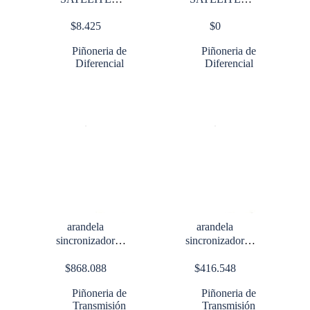
DIVISOR 46000
REFORZADO 404
$
8.425
$
0
lbs 461
Piñoneria de
Piñoneria de
Diferencial
Diferencial
arandela
arandela
sincronizador
sincronizador
9S1110
9S1110
$
868.088
$
416.548
Piñoneria de
Piñoneria de
Transmisión
Transmisión