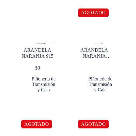
AGOTADO
ARANDELA
ARANDELA
NARANJA 915
NARANJA
INTERNA
$
0
AJUSTE
CORREDIZO
Piñoneria de
Piñoneria de
14715
Transmisión
Transmisión
y Caja
y Caja
AGOTADO
AGOTADO