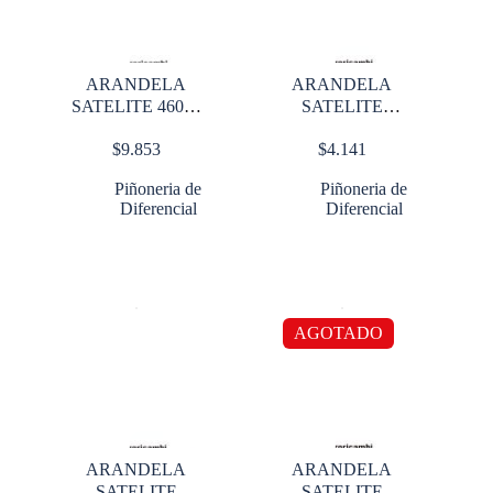
ARANDELA
ARANDELA
SATELITE 46000
SATELITE
lbs PLANA
DIVISOR 38000
$
9.853
$
4.141
lbs
Piñoneria de
Piñoneria de
Diferencial
Diferencial
AGOTADO
ARANDELA
ARANDELA
SATELITE
SATELITE