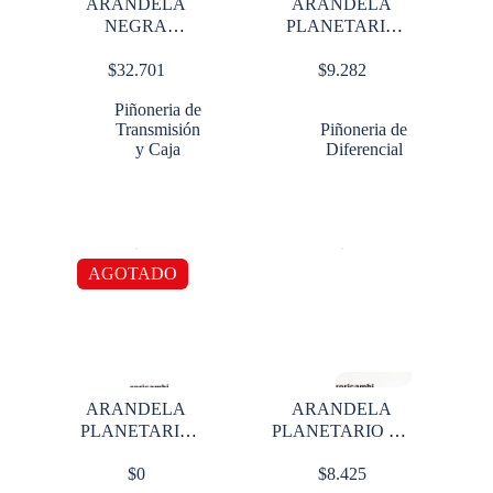
ARANDELA
ARANDELA
NEGRA
PLANETARIO
INTERNA
38000 lbs
$
32.701
$
9.282
AJUSTE
CORREDIZO
Piñoneria de
Transmisión
Piñoneria de
y Caja
Diferencial
AGOTADO
ARANDELA
ARANDELA
PLANETARIO
PLANETARIO DS
65000 lbs
RS 404
$
0
$
8.425
DIFERENCIAL