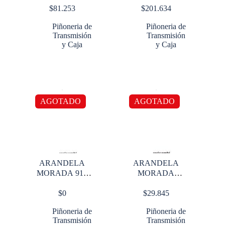
$
81.253
$
201.634
Piñoneria de
Piñoneria de
Transmisión
Transmisión
y Caja
y Caja
AGOTADO
AGOTADO
ARANDELA
ARANDELA
MORADA 910
MORADA
915
CORREDIZO
$
0
$
29.845
14715
Piñoneria de
Piñoneria de
Transmisión
Transmisión