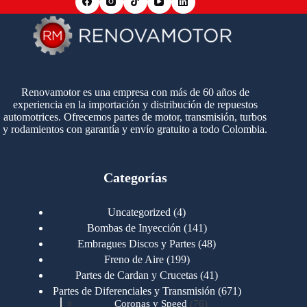
Renovamotor es una empresa con más de 60 años de
experiencia en la importación y distribución de repuestos
automotrices. Ofrecemos partes de motor, transmisión, turbos
y rodamientos con garantía y envío gratuito a todo Colombia.
Categorías
4
Uncategorized
4
productos
141
Bombas de Inyección
141
productos
48
Embragues Discos y Partes
48
productos
199
Freno de Aire
199
productos
41
Partes de Cardan y Crucetas
41
productos
671
Partes de Diferenciales y Transmisión
671
76
productos
Coronas y Speed
76