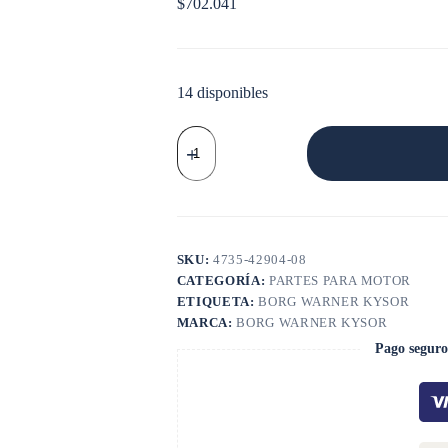
$
702.041
14 disponibles
VENTILADOR
8
ASPAS
2.56
X
30
cantidad
SKU:
4735-42904-08
CATEGORÍA:
PARTES PARA MOTOR
ETIQUETA:
BORG WARNER KYSOR
MARCA:
BORG WARNER KYSOR
Pago seguro