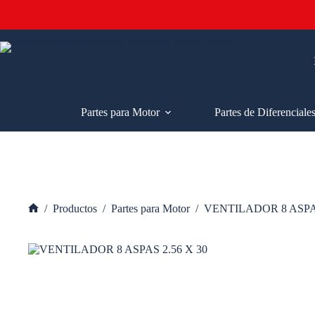
Saltar
al
contenido
Partes para Motor
Partes de Diferenciale
/
Productos
/
Partes para Motor
/
VENTILADOR 8 ASPAS
Inicio