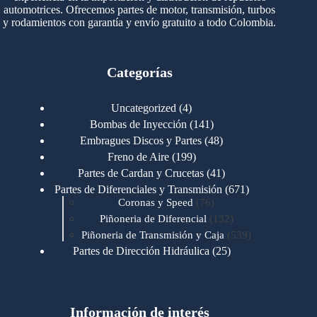
automotrices. Ofrecemos partes de motor, transmisión, turbos
y rodamientos con garantía y envío gratuito a todo Colombia.
Categorías
4
Uncategorized
4
productos
141
Bombas de Inyección
141
productos
48
Embragues Discos y Partes
48
productos
199
Freno de Aire
199
productos
41
Partes de Cardan y Crucetas
41
productos
671
Partes de Diferenciales y Transmisión
671
76
productos
Coronas y Speed
76
productos
132
Piñoneria de Diferencial
132
productos
539
Piñoneria de Transmisión y Caja
539
productos
25
Partes de Dirección Hidráulica
25
productos
1
Partes de Transmisión y Caja
1
producto
1346
Partes para Motor
1346
productos
123
Motores Caterpillar
123
productos
Información de interés
723
Motores Cummins
723