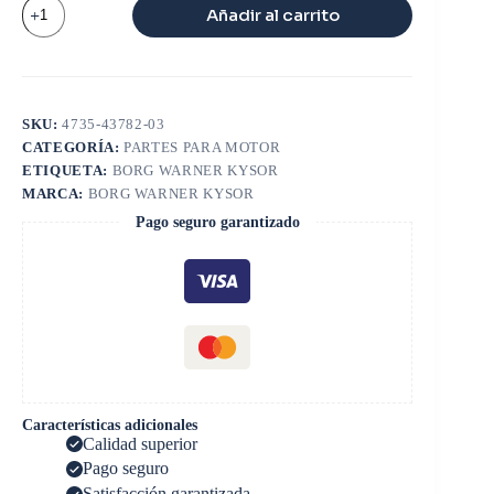
VENTILADOR
Añadir al carrito
8
ASPAS
2.56
X
30
cantidad
SKU:
4735-43782-03
CATEGORÍA:
PARTES PARA MOTOR
ETIQUETA:
BORG WARNER KYSOR
MARCA:
BORG WARNER KYSOR
Pago seguro garantizado
Características adicionales
Calidad superior
Pago seguro
Satisfacción garantizada