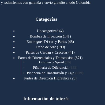
y rodamientos con garantía y envío gratuito a todo Colombia.
Categorías
4
Uncategorized
4
productos
141
Bombas de Inyección
141
productos
48
Embragues Discos y Partes
48
productos
199
Freno de Aire
199
productos
41
Partes de Cardan y Crucetas
41
productos
671
Partes de Diferenciales y Transmisión
671
76
productos
Coronas y Speed
76
productos
132
Piñoneria de Diferencial
132
productos
539
Piñoneria de Transmisión y Caja
539
productos
25
Partes de Dirección Hidráulica
25
productos
1
Partes de Transmisión y Caja
1
producto
1346
Partes para Motor
1346
productos
123
Motores Caterpillar
123
productos
Información de interés
723
Motores Cummins
723
productos
145
Cummins 4BT 6BT
145