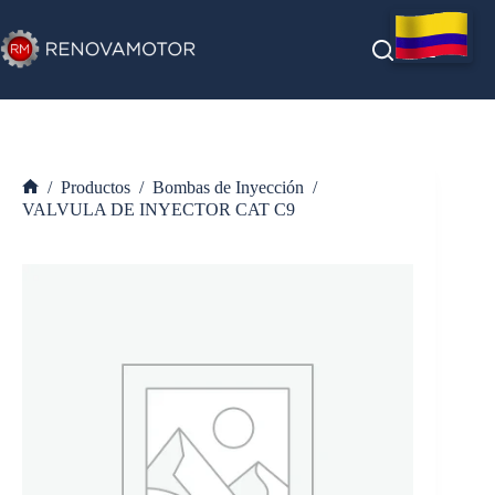
Saltar
al
contenido
/
Productos
/
Bombas de Inyección
/
Inicio
VALVULA DE INYECTOR CAT C9