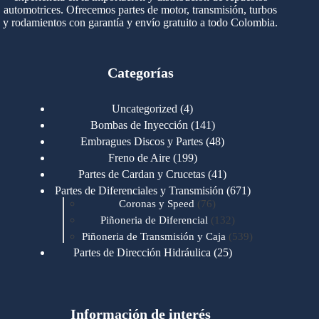
automotrices. Ofrecemos partes de motor, transmisión, turbos
y rodamientos con garantía y envío gratuito a todo Colombia.
Categorías
4
Uncategorized
4
productos
141
Bombas de Inyección
141
productos
48
Embragues Discos y Partes
48
productos
199
Freno de Aire
199
productos
41
Partes de Cardan y Crucetas
41
productos
671
Partes de Diferenciales y Transmisión
671
76
productos
Coronas y Speed
76
productos
132
Piñoneria de Diferencial
132
productos
539
Piñoneria de Transmisión y Caja
539
productos
25
Partes de Dirección Hidráulica
25
productos
1
Partes de Transmisión y Caja
1
producto
1346
Partes para Motor
1346
productos
123
Motores Caterpillar
123
productos
Información de interés
723
Motores Cummins
723