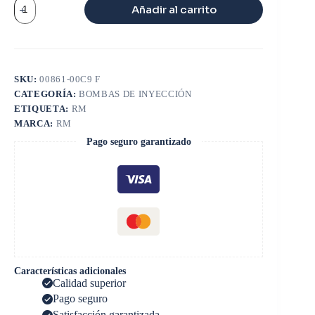
VALVULA
Añadir al carrito
DE
INYECTOR
CAT
C9
cantidad
SKU:
00861-00C9 F
CATEGORÍA:
BOMBAS DE INYECCIÓN
ETIQUETA:
RM
MARCA:
RM
Pago seguro garantizado
Características adicionales
Calidad superior
Pago seguro
Satisfacción garantizada