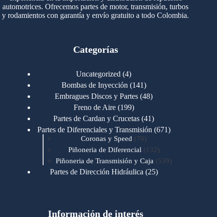
automotrices. Ofrecemos partes de motor, transmisión, turbos
y rodamientos con garantía y envío gratuito a todo Colombia.
Categorías
4
Uncategorized
4
productos
141
Bombas de Inyección
141
productos
48
Embragues Discos y Partes
48
productos
199
Freno de Aire
199
productos
41
Partes de Cardan y Crucetas
41
productos
671
Partes de Diferenciales y Transmisión
671
76
productos
Coronas y Speed
76
productos
132
Piñoneria de Diferencial
132
productos
539
Piñoneria de Transmisión y Caja
539
productos
25
Partes de Dirección Hidráulica
25
productos
1
Partes de Transmisión y Caja
1
producto
1346
Partes para Motor
1346
productos
123
Motores Caterpillar
123
productos
Información de interés
723
Motores Cummins
723