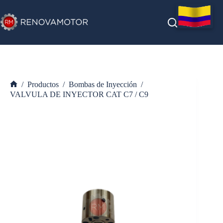
Saltar
al
contenido
/
Productos
/
Bombas de Inyección
/
Inicio
VALVULA DE INYECTOR CAT C7 / C9