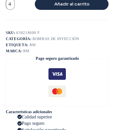
VALVULA
Añadir al carrito
DE
INYECTOR
CAT
C7
/
C9
SKU:
638218009 F
cantidad
CATEGORÍA:
BOMBAS DE INYECCIÓN
ETIQUETA:
RM
MARCA:
RM
Pago seguro garantizado
Características adicionales
Calidad superior
Pago seguro
Satisfacción garantizada