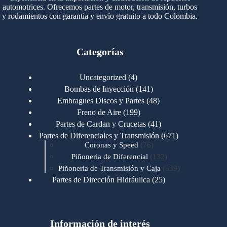
automotrices. Ofrecemos partes de motor, transmisión, turbos
y rodamientos con garantía y envío gratuito a todo Colombia.
Categorías
4
Uncategorized
4
productos
141
Bombas de Inyección
141
productos
48
Embragues Discos y Partes
48
productos
199
Freno de Aire
199
productos
41
Partes de Cardan y Crucetas
41
productos
671
Partes de Diferenciales y Transmisión
671
76
productos
Coronas y Speed
76
productos
132
Piñoneria de Diferencial
132
productos
539
Piñoneria de Transmisión y Caja
539
productos
25
Partes de Dirección Hidráulica
25
productos
1
Partes de Transmisión y Caja
1
producto
1346
Partes para Motor
1346
productos
123
Motores Caterpillar
123
productos
Información de interés
723
Motores Cummins
723