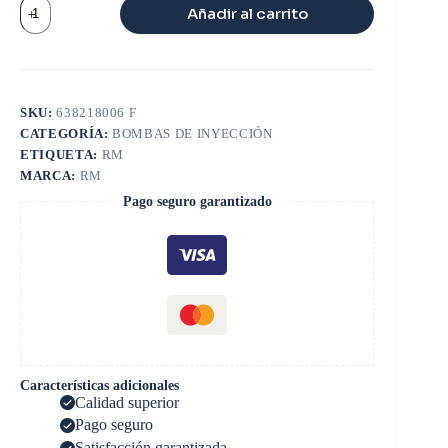
VALVULA
Añadir al carrito
CONTROL
DE
INYECTOR
CAT
C7/C9
cantidad
SKU:
638218006 F
CATEGORÍA:
BOMBAS DE INYECCIÓN
ETIQUETA:
RM
MARCA:
RM
Pago seguro garantizado
Características adicionales
Calidad superior
Pago seguro
Satisfacción garantizada