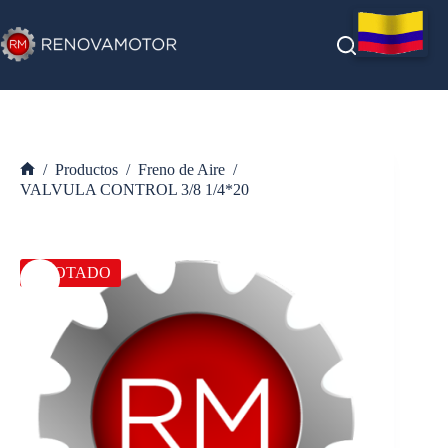
Saltar
al
contenido
/
Productos
/
Freno de Aire
/
Inicio
VALVULA CONTROL 3/8 1/4*20
AGOTADO