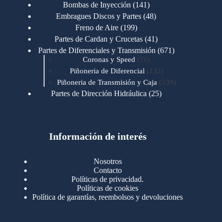
productos
141
Bombas de Inyección
141
productos
48
Embragues Discos y Partes
48
productos
199
Freno de Aire
199
productos
41
Partes de Cardan y Crucetas
41
productos
671
Partes de Diferenciales y Transmisión
671
76
productos
Coronas y Speed
76
productos
132
Piñoneria de Diferencial
132
productos
539
Piñoneria de Transmisión y Caja
539
productos
25
Partes de Dirección Hidráulica
25
productos
1
Partes de Transmisión y Caja
1
producto
1346
Partes para Motor
1346
productos
123
Motores Caterpillar
123
productos
Información de interés
723
Motores Cummins
723
productos
145
Cummins 4BT 6BT
145
productos
77
Cummins 6CT
77
Nosotros
productos
148
Cummins B/C 855
148
Contacto
productos
14
Cummins ISF
14
Políticas de privacidad.
productos
35
Cummins ISM
35
Políticas de cookies
productos
Política de garantías, reembolsos y devoluciones
100
Cummins ISX
100
productos
76
Motores Detroit
76
productos
170
Motores International
170