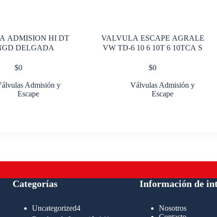
A ADMISION HI DT
VALVULA ESCAPE AGRALE
 NGD DELGADA
VW TD-6 10 6 10T 6 10TCA S
$
0
$
0
álvulas Admisión y
Válvulas Admisión y
Escape
Escape
Categorías
Información de in
4
Uncategorized
4
Nosotros
productos
Contacto