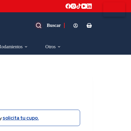
Carro
de
compra
Rodamientos
Otros
y
solicita tu cupo.