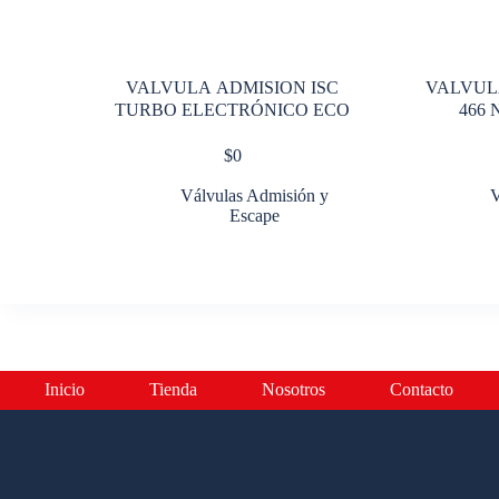
VALVULA ADMISION ISC
VALVUL
TURBO ELECTRÓNICO ECO
466
$
0
Válvulas Admisión y
V
Escape
Inicio
Tienda
Nosotros
Contacto