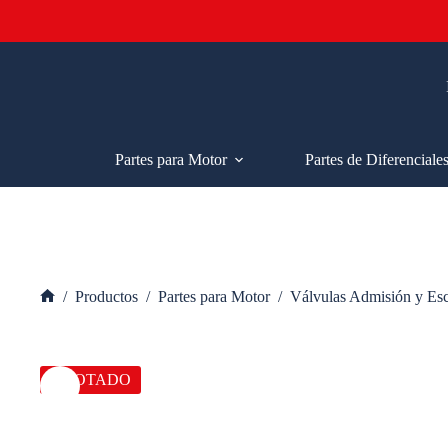
Saltar
al
contenido
Partes para Motor
Partes de Diferenciale
/
Productos
/
Partes para Motor
/
Válvulas Admisión y Es
Inicio
AGOTADO