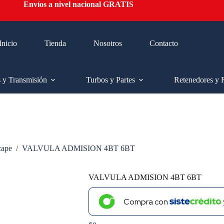
Envíos a nivel nacional GRATIS
Inicio
Tienda
Nosotros
Contacto
s y Transmisión
Turbos y Partes
Retenedores y 
cape
/
VALVULA ADMISION 4BT 6BT
VALVULA ADMISION 4BT 6BT
Compra con