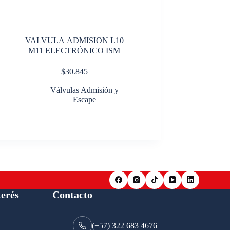
VALVULA ADMISION L10
M11 ELECTRÓNICO ISM
$
30.845
Válvulas Admisión y
Escape
terés
Contacto
(+57) 322 683 4676