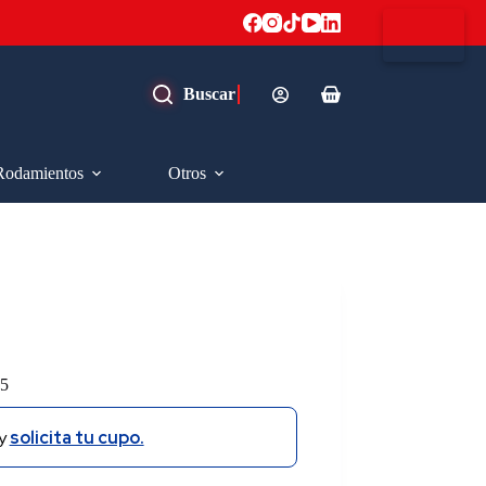
Carro
de
compra
Rodamientos
Otros
5
y
solicita tu cupo.