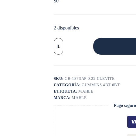
$
0
2 disponibles
CASQUETE
BIELA
FORD
CARGO
0.25
cantidad
SKU:
CB-1873AP 0.25 CLEVITE
CATEGORÍA:
CUMMINS 4BT 6BT
ETIQUETA:
MAHLE
MARCA:
MAHLE
Pago seguro