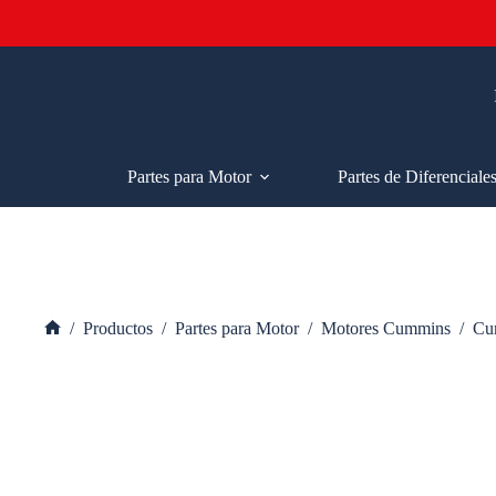
Saltar
al
contenido
Partes para Motor
Partes de Diferenciale
/
Productos
/
Partes para Motor
/
Motores Cummins
/
Cu
Inicio