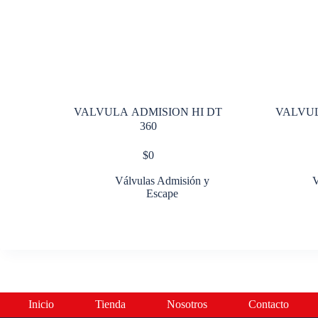
VALVULA ADMISION HI DT
VALVUL
360
$
0
Válvulas Admisión y
V
Escape
Inicio
Tienda
Nosotros
Contacto