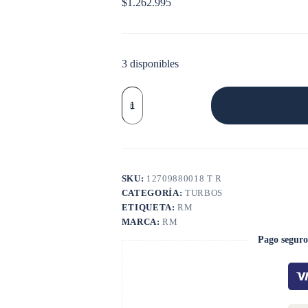
$
1.262.995
3 disponibles
TURBO
VOLVO
S200G
cantidad
SKU:
12709880018 T R
CATEGORÍA:
TURBOS
ETIQUETA:
RM
MARCA:
RM
Pago seguro