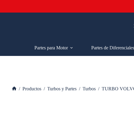
Saltar
al
contenido
Partes para Motor
Partes de Diferenciale
/
Productos
/
Turbos y Partes
/
Turbos
/
TURBO VOLVO
Inicio