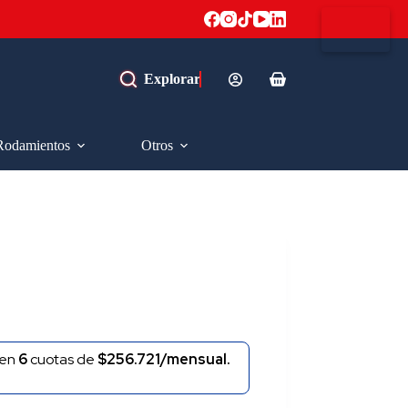
Carro
de
compra
Rodamientos
Otros
en
6
cuotas de
$256.721/mensual.