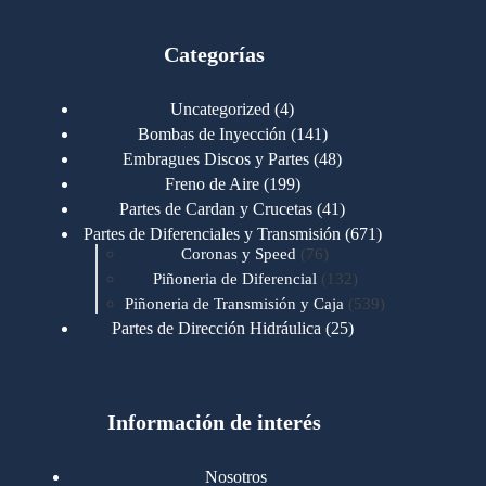
Categorías
4
Uncategorized
4
productos
141
Bombas de Inyección
141
productos
48
Embragues Discos y Partes
48
productos
199
Freno de Aire
199
productos
41
Partes de Cardan y Crucetas
41
productos
671
Partes de Diferenciales y Transmisión
671
76
productos
Coronas y Speed
76
productos
132
Piñoneria de Diferencial
132
productos
539
Piñoneria de Transmisión y Caja
539
productos
25
Partes de Dirección Hidráulica
25
productos
1
Partes de Transmisión y Caja
1
producto
1346
Partes para Motor
1346
productos
123
Motores Caterpillar
123
productos
Información de interés
723
Motores Cummins
723
productos
145
Cummins 4BT 6BT
145
productos
77
Cummins 6CT
77
Nosotros
productos
148