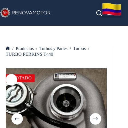
Saltar
al
contenido
/
Productos
/
Turbos y Partes
/
Turbos
/
Inicio
TURBO PERKINS T440
AGOTADO